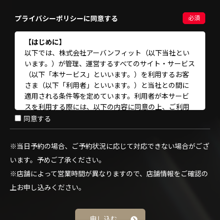
プライバシーポリシーに同意する
必須
【はじめに】
以下では、株式会社アーバンフィット（以下当社とい
います。）が管理、運営するすべてのサイト・サービス
（以下「本サービス」といいます。）を利用するお客
さま（以下「利用者」といいます。）と当社との間に
適用される条件等を定めています。利用者が本サービ
スを利用する際には、以下の内容に同意の上、ご利用
いただくようお願いします。なお、当社は、適宜、以
同意する
下の内容を変更する
※当⽇予約の場合、ご予約状況に応じて対応できない場合がござ
【プライバシーポリシー】
います。予めご了承ください。
以下のとおり、当社の提供する本サービス全般におけ
る、利用者の個人情報の取扱いについて、プライバシ
※店舗によって営業時間が異なりますので、店舗情報をご確認の
ーポリシーを定めます。
上お申し込みください。
第1条（規約の適用）
本サービスの利用にあたっての登録手続は、当社所定
申し込む